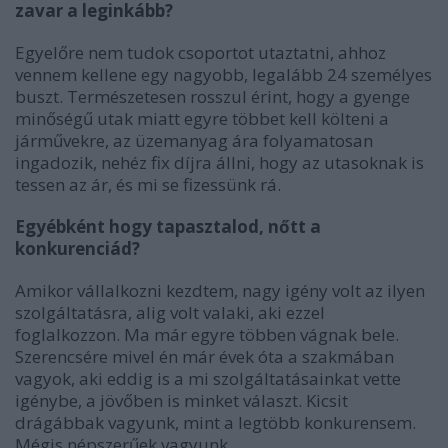
zavar a leginkább?
Egyelőre nem tudok csoportot utaztatni, ahhoz
vennem kellene egy nagyobb, legalább 24 személyes
buszt. Természetesen rosszul érint, hogy a gyenge
minőségű utak miatt egyre többet kell költeni a
járművekre, az üzemanyag ára folyamatosan
ingadozik, nehéz fix díjra állni, hogy az utasoknak is
tessen az ár, és mi se fizessünk rá.
Egyébként hogy tapasztalod, nőtt a
konkurenciád?
Amikor vállalkozni kezdtem, nagy igény volt az ilyen
szolgáltatásra, alig volt valaki, aki ezzel
foglalkozzon. Ma már egyre többen vágnak bele.
Szerencsére mivel én már évek óta a szakmában
vagyok, aki eddig is a mi szolgáltatásainkat vette
igénybe, a jövőben is minket választ. Kicsit
drágábbak vagyunk, mint a legtöbb konkurensem.
Mégis népszerűek vagyunk.