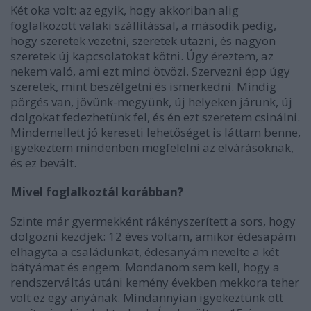
Két oka volt: az egyik, hogy akkoriban alig
foglalkozott valaki szállítással, a második pedig,
hogy szeretek vezetni, szeretek utazni, és nagyon
szeretek új kapcsolatokat kötni. Úgy éreztem, az
nekem való, ami ezt mind ötvözi. Szervezni épp úgy
szeretek, mint beszélgetni és ismerkedni. Mindig
pörgés van, jövünk-megyünk, új helyeken járunk, új
dolgokat fedezhetünk fel, és én ezt szeretem csinálni.
Mindemellett jó kereseti lehetőséget is láttam benne,
igyekeztem mindenben megfelelni az elvárásoknak,
és ez bevált.
Mivel foglalkoztál korábban?
Szinte már gyermekként rákényszerített a sors, hogy
dolgozni kezdjek: 12 éves voltam, amikor édesapám
elhagyta a családunkat, édesanyám nevelte a két
bátyámat és engem. Mondanom sem kell, hogy a
rendszerváltás utáni kemény években mekkora teher
volt ez egy anyának. Mindannyian igyekeztünk ott