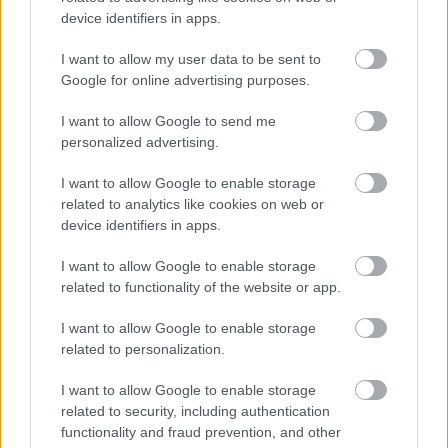
Főiskola tanárait és diákjait szállítottuk
device identifiers in apps.
konferenciákra, különböző rendezvényekre bel- és
külföldön egyaránt. Ezzel párhuzamosan elkezdtem
I want to allow my user data to be sent to
Google for online advertising purposes.
helyi szervezetekkel, alapítványokkal és gyárakkal
szerződni a munkások utaztatásáról. Tudtam, hogy
I want to allow Google to send me
az ő kényelmük és biztonságuk az első, és jó
personalized advertising.
visszajelzésként értékelem, hogy bátran kezdtek
ajánlani ismerőseiknek. Így alakult ki szép lassan
I want to allow Google to enable storage
egy állandó megrendelői körünk kisebb-nagyobb
related to analytics like cookies on web or
utazásokra. Van olyan ügyfelünk, akinek több száz
device identifiers in apps.
munkatársát évek óta szállítjuk akár a vidékünkön,
akár a határainkon túl. Végül is évek alatt
I want to allow Google to enable storage
szájhagyomány útján terjedt a hírem, mint egy
related to functionality of the website or app.
népmesében. Kicsi város a miénk, sokan ismernek
már, de igyekszem a médiát, a közösségi oldalakat
I want to allow Google to enable storage
is felhasználni a népszerűsítéshez. És ne felejtsük el,
related to personalization.
hogy még csak most készül a weboldal.
I want to allow Google to enable storage
Az utaztatás csak szállítás, vagy kínáltok
related to security, including authentication
programot is?
functionality and fraud prevention, and other