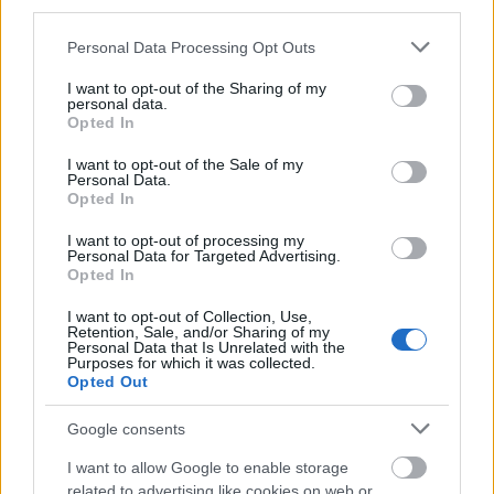
third parties.
hivatásom is.
Please note that this website/app uses one or more Google
Personal Data Processing Opt Outs
Mennyire ismerted az iparágat?
services and may gather and store information including but
not limited to your visit or usage behaviour. You may click to
I want to opt-out of the Sharing of my
Szinte semmit nem tudtam róla, de ahogy egyre
personal data.
grant or deny consent to Google and its third-party tags to
Opted In
több ügyfelem lett, tapasztalatot szereztem. A
use your data for below specified purposes in below Google
leginkább az motivált és motivál ma is, hogy milyen
consent section.
I want to opt-out of the Sale of my
sok embert ismerhetek meg. Az tulajdonképpen
Personal Data.
Opted In
ráadás, hogy imádok vezetni, városokat és tájakat
felfedezni, így a munkám egyben a szórakozásom is.
I want to opt-out of processing my
Azt hiszem, ez az én nagy szerencsém.
Personal Data for Targeted Advertising.
Opted In
A kezdeti időszakban honnan jöttek a
I want to opt-out of Collection, Use,
megrendelések?
Retention, Sale, and/or Sharing of my
Personal Data that Is Unrelated with the
Purposes for which it was collected.
A marketingről sem volt fogalmam, eleinte csak az
Opted Out
ismerőseimnek meséltem el, hogy mivel
foglalkozom. Igyekeztem úgy dolgozni, hogy az
Google consents
utasaim elégedettem szálljanak ki a buszból és
legközelebb is velem akarjanak utazni. Az első
I want to allow Google to enable storage
útjainkon a II. Rákóczi Ferenc Kárpátaljai Magyar
related to advertising like cookies on web or