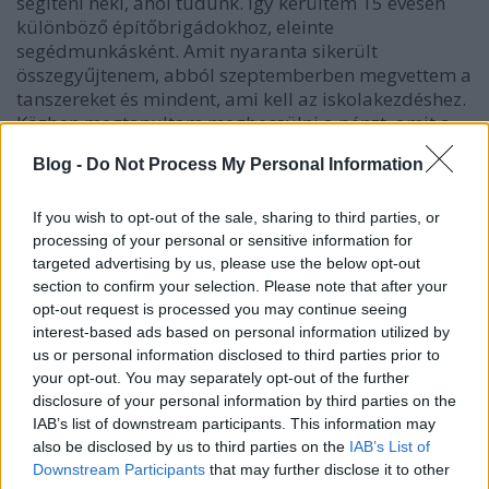
segíteni neki, ahol tudunk. Így kerültem 15 évesen
különböző építőbrigádokhoz, eleinte
segédmunkásként. Amit nyaranta sikerült
összegyűjtenem, abból szeptemberben megvettem a
tanszereket és mindent, ami kell az iskolakezdéshez.
Közben megtanultam megbecsülni a pénzt, amit a
két kezemmel kerestem meg, és sosem féltem a
Blog -
Do Not Process My Personal Information
munkától, legyen az bármilyen kemény. Érettségi
után már külföldön tudtam dolgozni, szintén az
építőiparban, s ezzel évek alatt összegyűlt némi
If you wish to opt-out of the sale, sharing to third parties, or
tőkém. Vállalkozni 2012-ben kezdtem, akkor
processing of your personal or sensitive information for
döntöttem el, hogy személyszállítással szeretnék
targeted advertising by us, please use the below opt-out
section to confirm your selection. Please note that after your
foglalkozni.
opt-out request is processed you may continue seeing
interest-based ads based on personal information utilized by
Hogy vetted meg az első buszt?
us or personal information disclosed to third parties prior to
your opt-out. You may separately opt-out of the further
Egy barátom tudott egy használt, de jó állapotban
disclosure of your personal information by third parties on the
lévő kisbuszról, ő szólt, hogy szerinte ezzel
IAB’s list of downstream participants. This information may
elkezdhetném a saját cégem. Jól mondta. Kezdetben
also be disclosed by us to third parties on the
IAB’s List of
a környéken fuvaroztam. Aztán beleszerettem ebbe
Downstream Participants
that may further disclose it to other
a szakmába. Ma nemcsak a munkám, hanem a