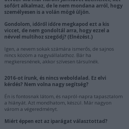
sofőrt alkalmaz, de le nem mondana arról, hogy
személyesen is a volán mögé üljön.
Gondolom, időről időre megkapod ezt a kis
viccet, de nem gondoltál arra, hogy ezzel a
névvel multihoz szegődj? (Elnézést.)
Igen, a nevem sokak számára ismerős, de sajnos
nincs közöm a nagyvállalathoz. Bár ha
megkeresnének, akkor szívesen társulnék.
2016-ot írunk, és nincs weboldalad. Ez elvi
kérdés? Nem volna nagy segítség?
Én is fontosnak látom, és napról-napra tapasztalom
a hiányát. Azt mondhatom, készül. Már nagyon
várom a végeredményt.
Miért éppen ezt az iparágat választottad?