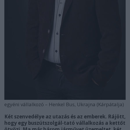
egyéni vállalkozó – Henkel Bus, Ukrajna (Kárpátalja)
Két szenvedélye az utazás és az emberek. Rájött,
hogy egy buszútszolgál-tató vállalkozás a kettőt
ötvözi. Ma már három járművet üzemeltet, két