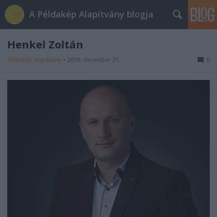
A Példakép Alapítvány blogja
Henkel Zoltán
Példakép Alapítvány
•
2016. december 31.
0