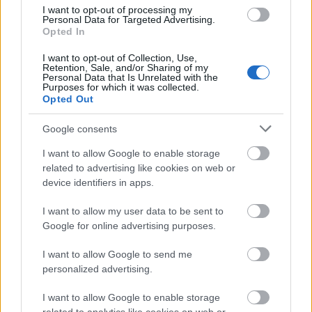
kilencvenes évek óta ezzel foglalkozik, nyitott könyv
I want to opt-out of processing my
és bármikor felhívhatom.
Personal Data for Targeted Advertising.
Opted In
Ahhoz, hogy valaki biokertészetet alapítson,
nem csak a növénytermesztéshez kell értenie.
I want to opt-out of Collection, Use,
Retention, Sale, and/or Sharing of my
Más segítséggel kihez fordulhattatok?
Personal Data that Is Unrelated with the
Purposes for which it was collected.
Opted Out
Számunkra az értékesítés volt a legnehezebb, de a
segítség néha a legváratlanabb helyekről jön.
Google consents
Amikor rájöttünk, hogy nemcsak magunknak
termelünk, hanem szeretnénk nagyobb
I want to allow Google to enable storage
mennyiségben foglalkozni a termékeinkkel, még
related to advertising like cookies on web or
nem volt nagy piaca a vegyszermentes
device identifiers in apps.
élelmiszereknek. Szerencsénkre megismertünk egy
belgrádi civil szervezetet, akik az ökogazdálkodást
I want to allow my user data to be sent to
népszerűsítették, és kereskedni is szerettek volna, így
Google for online advertising purposes.
rajtuk keresztül zajlott az értékesítés. Ahogy nőtt az
I want to allow Google to send me
ő felvevőkapacitásuk, úgy tudtuk mi is növelni az
personalized advertising.
átállított területeinket. Rajtuk keresztül ismertük
meg a kereskedőket, akik a kezdetben eltartottak
I want to allow Google to enable storage
minket.