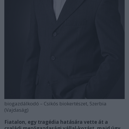
biogazdálkodó – Csikós biokertészet, Szerbia
(Vajdaság)
Fiatalon, egy tragédia hatására vette át a
családi mezőgazdasági vállal-kozást, majd úgy