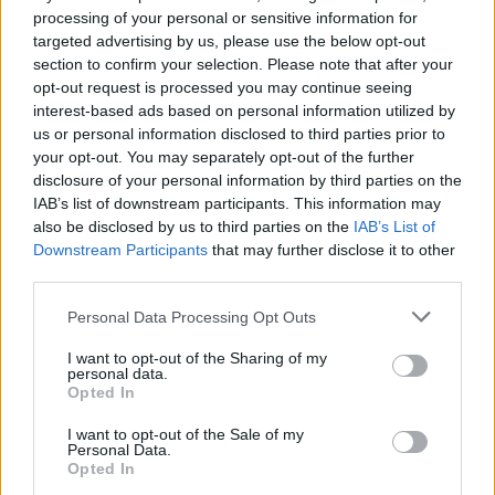
csodánkra jártak, hogy ilyen bolondot még nem
processing of your personal or sensitive information for
láttak. Pedig próbáltam volna magammal rántani
targeted advertising by us, please use the below opt-out
más, hasonló gondolkodású fiatalokat, de akkor
section to confirm your selection. Please note that after your
nem sikerült. Ma már, amikor látják a sikereinket,
opt-out request is processed you may continue seeing
szívesen fordulnak hozzánk segítségért.
interest-based ads based on personal information utilized by
Édesanyámnak viszont nem voltak kételyei, de azért
us or personal information disclosed to third parties prior to
mindig ott volt az intő szó is, hogy csak lépésenként
your opt-out. You may separately opt-out of the further
haladjunk előre, ne menjünk bele hirtelen nagy
disclosure of your personal information by third parties on the
IAB’s list of downstream participants. This information may
dolgokba. Örülök, hogy ezt megfogadtam, hiszen
also be disclosed by us to third parties on the
IAB’s List of
fiatalként hajlamos voltam az ellenkezőjére.
Downstream Participants
that may further disclose it to other
third parties.
Mi volt a kezdetekben a legnehezebb?
Please note that this website/app uses one or more Google
Personal Data Processing Opt Outs
A tapasztalat hiánya, hiszen nulla tudással kezdtünk
services and may gather and store information including but
neki. Az lebegett a szemünk előtt, hogy valamikor a
not limited to your visit or usage behaviour. You may click to
I want to opt-out of the Sharing of my
nagyszüleink is így csinálták, ne mondja senki, hogy
personal data.
grant or deny consent to Google and its third-party tags to
Opted In
ezt nem lehet, csak meg kell tanulni. Nagy
use your data for below specified purposes in below Google
szerencsénk volt, hogy fordulhattunk tanácsért az
consent section.
I want to opt-out of the Sale of my
idősebb generációhoz, Fülöpjakabról Nemes Matyi
Personal Data.
bácsi személyében hatalmas segítséget kaptam. Ő a
Opted In