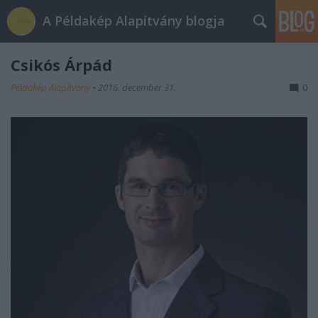
A Példakép Alapítvány blogja
Csikós Árpád
Példakép Alapítvány
•
2016. december 31.
0