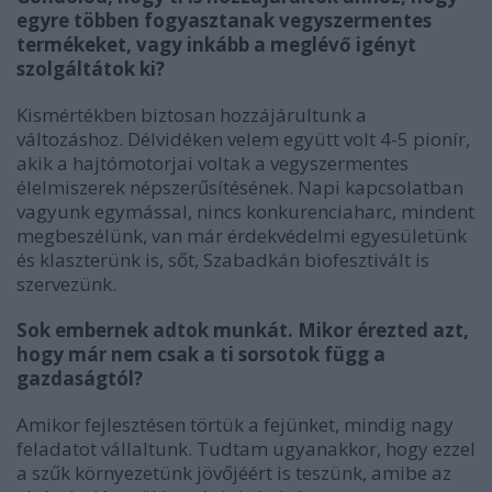
egyre többen fogyasztanak vegyszermentes
termékeket, vagy inkább a meglévő igényt
szolgáltátok ki?
Kismértékben biztosan hozzájárultunk a
változáshoz. Délvidéken velem együtt volt 4-5 pionír,
akik a hajtómotorjai voltak a vegyszermentes
élelmiszerek népszerűsítésének. Napi kapcsolatban
vagyunk egymással, nincs konkurenciaharc, mindent
megbeszélünk, van már érdekvédelmi egyesületünk
és klaszterünk is, sőt, Szabadkán biofesztivált is
szervezünk.
Sok embernek adtok munkát. Mikor érezted azt,
hogy már nem csak a ti sorsotok függ a
gazdaságtól?
Amikor fejlesztésen törtük a fejünket, mindig nagy
feladatot vállaltunk. Tudtam ugyanakkor, hogy ezzel
a szűk környezetünk jövőjéért is teszünk, amibe az