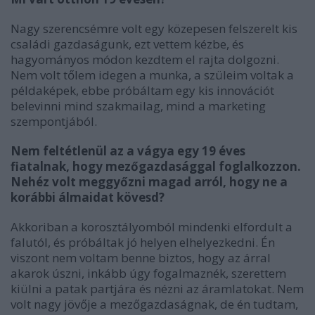
Nagy szerencsémre volt egy közepesen felszerelt kis
családi gazdaságunk, ezt vettem kézbe, és
hagyományos módon kezdtem el rajta dolgozni.
Nem volt tőlem idegen a munka, a szüleim voltak a
példaképek, ebbe próbáltam egy kis innovációt
belevinni mind szakmailag, mind a marketing
szempontjából.
Nem feltétlenül az a vágya egy 19 éves
fiatalnak, hogy mezőgazdasággal foglalkozzon.
Nehéz volt meggyőzni magad arról, hogy ne a
korábbi álmaidat kövesd?
Akkoriban a korosztályomból mindenki elfordult a
falutól, és próbáltak jó helyen elhelyezkedni. Én
viszont nem voltam benne biztos, hogy az árral
akarok úszni, inkább úgy fogalmaznék, szerettem
kiülni a patak partjára és nézni az áramlatokat. Nem
volt nagy jövője a mezőgazdaságnak, de én tudtam,