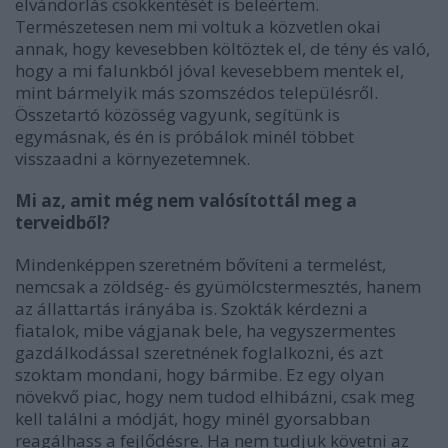
elvándorlás csökkentését is beleértem.
Természetesen nem mi voltuk a közvetlen okai
annak, hogy kevesebben költöztek el, de tény és való,
hogy a mi falunkból jóval kevesebbem mentek el,
mint bármelyik más szomszédos településről.
Összetartó közösség vagyunk, segítünk is
egymásnak, és én is próbálok minél többet
visszaadni a környezetemnek.
Mi az, amit még nem valósítottál meg a
terveidből?
Mindenképpen szeretném bővíteni a termelést,
nemcsak a zöldség- és gyümölcstermesztés, hanem
az állattartás irányába is. Szokták kérdezni a
fiatalok, mibe vágjanak bele, ha vegyszermentes
gazdálkodással szeretnének foglalkozni, és azt
szoktam mondani, hogy bármibe. Ez egy olyan
növekvő piac, hogy nem tudod elhibázni, csak meg
kell találni a módját, hogy minél gyorsabban
reagálhass a fejlődésre. Ha nem tudjuk követni az