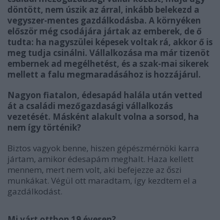
döntött, nem úszik az árral, inkább belekezd a
vegyszer-mentes gazdálkodásba. A környéken
először még csodájára jártak az emberek, de ő
tudta: ha nagyszülei képesek voltak rá, akkor ő is
meg tudja csinálni. Vállalkozása ma már tizenöt
embernek ad megélhetést, és a szak-mai sikerek
mellett a falu megmaradásához is hozzájárul.
Nagyon fiatalon, édesapád halála után vetted
át a családi mezőgazdasági vállalkozás
vezetését. Másként alakult volna a sorsod, ha
nem így történik?
Biztos vagyok benne, hiszen gépészmérnöki karra
jártam, amikor édesapám meghalt. Haza kellett
mennem, mert nem volt, aki befejezze az őszi
munkákat. Végül ott maradtam, így kezdtem el a
gazdálkodást.
Mi várt otthon 19 évesen?