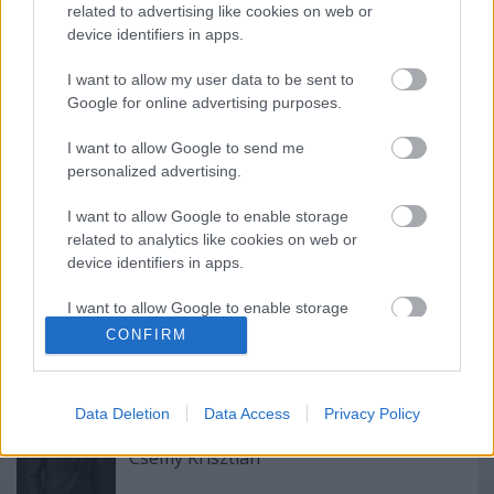
related to advertising like cookies on web or
kiemelkedő sikertörténetek bemutatásával
device identifiers in apps.
változtatható meg.
I want to allow my user data to be sent to
Google for online advertising purposes.
I want to allow Google to send me
personalized advertising.
I want to allow Google to enable storage
related to analytics like cookies on web or
Ajánlott bejegyzések:
device identifiers in apps.
I want to allow Google to enable storage
Wéber Tibor Rudolf erdélyi vállalkozó lett
related to functionality of the website or app.
CONFIRM
az Év Példaképe 2016-ban
I want to allow Google to enable storage
related to personalization.
Data Deletion
Data Access
Privacy Policy
I want to allow Google to enable storage
Csémy Krisztián
related to security, including authentication
functionality and fraud prevention, and other