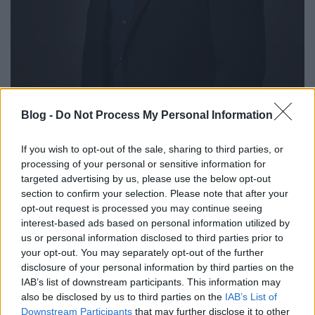
Blog -
Do Not Process My Personal Information
If you wish to opt-out of the sale, sharing to third parties, or
processing of your personal or sensitive information for
targeted advertising by us, please use the below opt-out
section to confirm your selection. Please note that after your
opt-out request is processed you may continue seeing
interest-based ads based on personal information utilized by
us or personal information disclosed to third parties prior to
Györkő Zoltán, a BalaBit társalapítója és
your opt-out. You may separately opt-out of the further
ügyvezető igazgatója
disclosure of your personal information by third parties on the
IAB’s list of downstream participants. This information may
A magyar vállalkozókról kialakult hamis
also be disclosed by us to third parties on the
IAB’s List of
sztereotípia csak a pozitív ellenpéldák és a
Downstream Participants
that may further disclose it to other