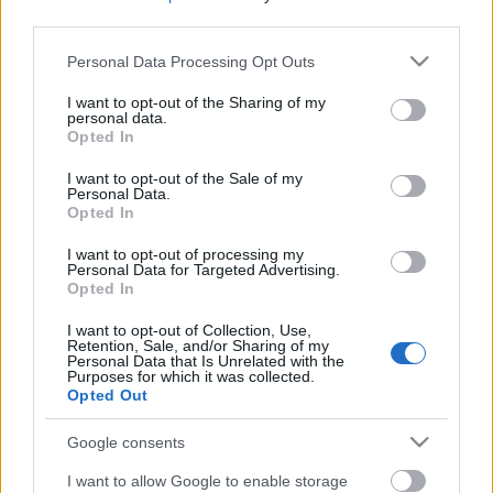
kiemelkedő sikertörténetek bemutatásával
third parties.
változtatható meg. Számomra is fontos, hogy a
Please note that this website/app uses one or more Google
Personal Data Processing Opt Outs
BalaBit által elért sikerekkel pozitív példát
services and may gather and store information including but
állíthassunk mások elé, a megszerzett
not limited to your visit or usage behaviour. You may click to
I want to opt-out of the Sharing of my
tapasztalatainkkal, ismereteinkkel pedig segíteni
personal data.
grant or deny consent to Google and its third-party tags to
Opted In
tudjuk a tehetséges, ötlettel és kitartással
use your data for below specified purposes in below Google
rendelkező magyar vállalkozókat.
consent section.
I want to opt-out of the Sale of my
Personal Data.
A Példakép Alapítvány pályázata egy kiváló
Opted In
lehetőség ennek a célnak a támogatására. A
I want to opt-out of processing my
pályázat eddigi díjazottjai között számos inspiráló
Personal Data for Targeted Advertising.
embert ismerhettem meg, akik a saját történetük,
Opted In
eredményeik bemutatása révén élen járhatnak a
„magyar vállalkozó” képének negatív hősből
I want to opt-out of Collection, Use,
Retention, Sale, and/or Sharing of my
példaértékű karakterré formálásában.
Personal Data that Is Unrelated with the
Purposes for which it was collected.
Opted Out
Google consents
A magyar vállalkozókról kialakult hamis
sztereotípia csak a pozitív ellenpéldák és a
I want to allow Google to enable storage