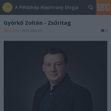
A Példakép Alapítvány blogja
Györkő Zoltán - Zsűritag
Iklódi Dóra
•
2014. július 03.
0