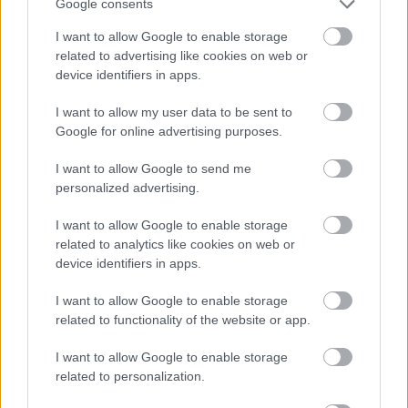
Google consents
ahol mélyen beleláttam a kint jól felépített oktatási
rendszerbe, így ezáltal, mint jó példát próbálom
I want to allow Google to enable storage
beépíteni és továbbadni a nálam gyakorlati
related to advertising like cookies on web or
oktatásban részt vevő fiataloknak. Van hova
device identifiers in apps.
fejlődnünk, és nagyon jó volt látni egy működő
rendszert, ami tapasztalaton, valós tudáson alapuló,
I want to allow my user data to be sent to
Google for online advertising purposes.
kiszámítható, magas színvonalú oktatást nyújtva
emel egy szakmát a „Mesterség” szintjére.
I want to allow Google to send me
personalized advertising.
Nem gondoltál arra, hogy külföldre menj
dolgozni?
I want to allow Google to enable storage
related to analytics like cookies on web or
Annál sokkal erősebben kötődöm Magyaroszághoz.
device identifiers in apps.
Voltam én is kint többször, és értem, miért vágynak
ki sokan. Nem csak a pénz miatt, hanem mert az
I want to allow Google to enable storage
egész rendszer más, a kétkezi szakmáknak
related to functionality of the website or app.
presztízsük van. Ez már az oktatásban is érződik, ott
nem azért megy valaki ácsnak, mert máshova nem
I want to allow Google to enable storage
vették fel. Ám az, amit külföldön, leginkább
related to personalization.
Németországban láttam, nem abban erősített meg,