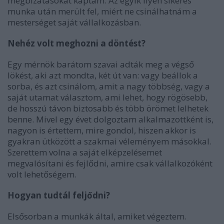
megbízatásokat kaptam. Az egyik ilyen sikeres
munka után merült fel, miért ne csinálhatnám a
mesterséget saját vállalkozásban.
Nehéz volt meghozni a döntést?
Egy mérnök barátom szavai adták meg a végső
lökést, aki azt mondta, két út van: vagy beállok a
sorba, és azt csinálom, amit a nagy többség, vagy a
saját utamat választom, ami lehet, hogy rögösebb,
de hosszú távon biztosabb és több örömet lelhetek
benne. Mivel egy évet dolgoztam alkalmazottként is,
nagyon is értettem, mire gondol, hiszen akkor is
gyakran ütközött a szakmai véleményem másokkal.
Szerettem volna a saját elképzelésemet
megvalósítani és fejlődni, amire csak vállalkozóként
volt lehetőségem.
Hogyan tudtál feljődni?
Elsősorban a munkák által, amiket végeztem.