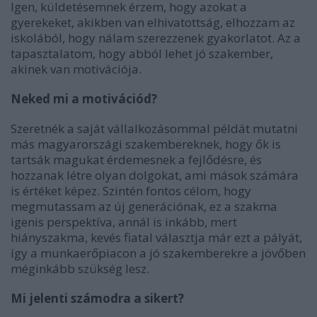
Igen, küldetésemnek érzem, hogy azokat a
gyerekeket, akikben van elhivatottság, elhozzam az
iskolából, hogy nálam szerezzenek gyakorlatot. Az a
tapasztalatom, hogy abból lehet jó szakember,
akinek van motivációja.
Neked mi a motivációd?
Szeretnék a saját vállalkozásommal példát mutatni
más magyarországi szakembereknek, hogy ők is
tartsák magukat érdemesnek a fejlődésre, és
hozzanak létre olyan dolgokat, ami mások számára
is értéket képez. Szintén fontos célom, hogy
megmutassam az új generációnak, ez a szakma
igenis perspektíva, annál is inkább, mert
hiányszakma, kevés fiatal választja már ezt a pályát,
így a munkaerőpiacon a jó szakemberekre a jövőben
méginkább szükség lesz.
Mi jelenti számodra a sikert?