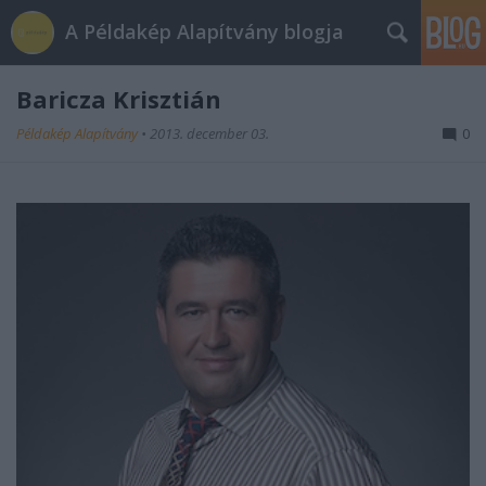
A Példakép Alapítvány blogja
Baricza Krisztián
Példakép Alapítvány
•
2013. december 03.
0