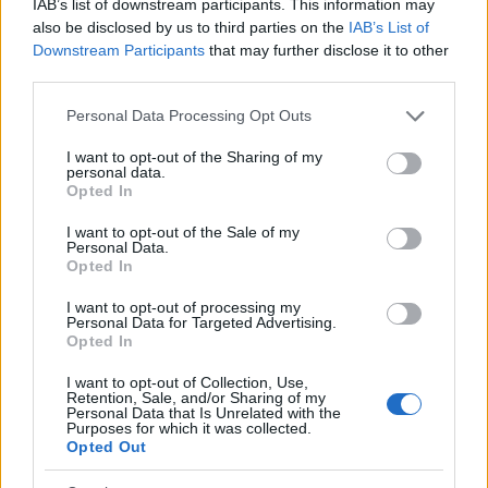
IAB’s list of downstream participants. This information may
közül választhat. Emellett a kétkezi munkához is kell
also be disclosed by us to third parties on the
IAB’s List of
érzék, de ez fejleszthető.
Downstream Participants
that may further disclose it to other
third parties.
Please note that this website/app uses one or more Google
Personal Data Processing Opt Outs
Küldetésemnek érzem, hogy azokat a
services and may gather and store information including but
not limited to your visit or usage behaviour. You may click to
I want to opt-out of the Sharing of my
gyerekeket, akikben van elhivatottság,
personal data.
grant or deny consent to Google and its third-party tags to
Opted In
elhozzam az iskolából, hogy nálam
use your data for below specified purposes in below Google
szerezzenek gyakorlatot. Az a
consent section.
I want to opt-out of the Sale of my
Personal Data.
tapasztalatom, hogy abból lehet jó
Opted In
szakember, akinek van motivációja.
I want to opt-out of processing my
Personal Data for Targeted Advertising.
Opted In
Honnan merítesz ihletet?
I want to opt-out of Collection, Use,
Retention, Sale, and/or Sharing of my
Rendszeresen részt veszek képzéseken, többször
Personal Data that Is Unrelated with the
Purposes for which it was collected.
voltam már Németországban pályázati
Opted Out
lehetőségnek köszönhetően építőipari oktatási
szakértőknek szervezett szakmai tanulmányúton,