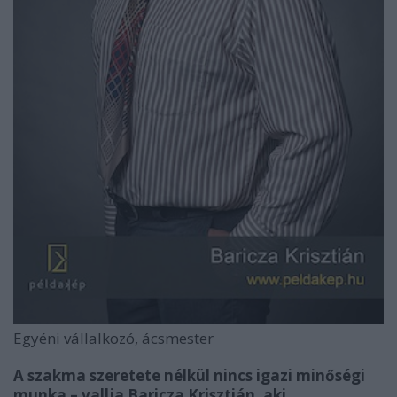
Egyéni vállalkozó, ácsmester
A szakma szeretete nélkül nincs igazi minőségi
munka – vallja Baricza Krisztián, aki