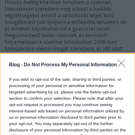
Hosszú évekig kitartóan tanultam a szakmát,
fokozatosan szereztem meg azokat a további
végzettségeket amitől a vállalkozás teljes körű
szolgáltatást tud nyújtani a tetőépítés területén, de
az elméleti képzéseken túl a gyakorlat során
megszerezhető tudás motivált, és kerestem
folyamatosan a szakmai kihívásokat. 2006-ban
Szekszárdon mestervizsgát szereztem, ez idő alatt
olyan mesterekkel találkoztam, akikben megvolt az
igazi, generációról generációra öröklődő szakmai
Blog -
Do Not Process My Personal Information
tudás és lehetett belőle meríteni.
If you wish to opt-out of the sale, sharing to third parties, or
Mi kell ahhoz, hogy valaki jó ács szakember
processing of your personal or sensitive information for
legyen?
targeted advertising by us, please use the below opt-out
section to confirm your selection. Please note that after your
Hit, elhivatottság, szorgalom feltétlenül, de ezen
opt-out request is processed you may continue seeing
kívül erős matematikai készségre, térlátásra és
interest-based ads based on personal information utilized by
ábrázoló geometriai érzékre van szükség. Meg
us or personal information disclosed to third parties prior to
persze fantáziára és problémamegoldó készségre is.
your opt-out. You may separately opt-out of the further
Sok ügyfél nem konkrét elképzeléssel jön, így
disclosure of your personal information by third parties on the
többféle alternatívát is fel kell neki mutatni, ami