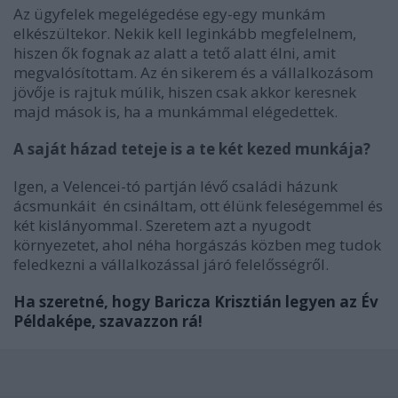
Az ügyfelek megelégedése egy-egy munkám
elkészültekor. Nekik kell leginkább megfelelnem,
hiszen ők fognak az alatt a tető alatt élni, amit
megvalósítottam. Az én sikerem és a vállalkozásom
jövője is rajtuk múlik, hiszen csak akkor keresnek
majd mások is, ha a munkámmal elégedettek.
A saját házad teteje is a te két kezed munkája?
Igen, a Velencei-tó partján lévő családi házunk
ácsmunkáit én csináltam, ott élünk feleségemmel és
két kislányommal. Szeretem azt a nyugodt
környezetet, ahol néha horgászás közben meg tudok
feledkezni a vállalkozással járó felelősségről.
Ha szeretné, hogy Baricza Krisztián legyen az Év
Példaképe,
szavazzon rá
!