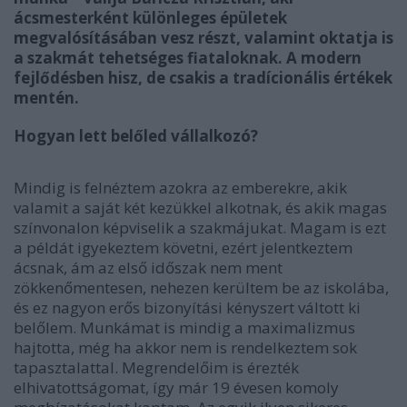
ácsmesterként különleges épületek
megvalósításában vesz részt, valamint oktatja is
a szakmát tehetséges fiataloknak. A modern
fejlődésben hisz, de csakis a tradícionális értékek
mentén.
Hogyan lett belőled vállalkozó?
Mindig is felnéztem azokra az emberekre, akik
valamit a saját két kezükkel alkotnak, és akik magas
színvonalon képviselik a szakmájukat. Magam is ezt
a példát igyekeztem követni, ezért jelentkeztem
ácsnak, ám az első időszak nem ment
zökkenőmentesen, nehezen kerültem be az iskolába,
és ez nagyon erős bizonyítási kényszert váltott ki
belőlem. Munkámat is mindig a maximalizmus
hajtotta, még ha akkor nem is rendelkeztem sok
tapasztalattal. Megrendelőim is érezték
elhivatottságomat, így már 19 évesen komoly