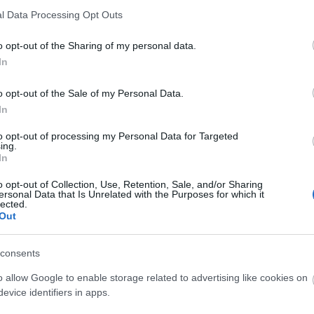
int voltam, megterveztem a majdani cégem működését.
l Data Processing Opt Outs
ások nevű nonprofit gazdasági társaságot, aminek a Senior
on.
o opt-out of the Sharing of my personal data.
In
o opt-out of the Sale of my Personal Data.
k biztos bukást jósoltak és próbáltak lebeszélni arról,
In
adományokból indultunk, szép lassan építkeztünk. Aztán
to opt-out of processing my Personal Data for Targeted
 ebből látni, akkor a szolgáltatást, amit nyújtunk, el kell
ing.
gyarországon nincs arra tradíció, hogy külsős szervezetet
In
ásba.
o opt-out of Collection, Use, Retention, Sale, and/or Sharing
ersonal Data that Is Unrelated with the Purposes for which it
lected.
Out
etben. Az első megbízást egy éven belül sikerült
consents
 többi. Jelenleg 28 iskolában vagyunk jelen, 120 mentor
zitív visszajelzés volt, hogy sokan átvették a modellt
o allow Google to enable storage related to advertising like cookies on
evice identifiers in apps.
edagógus társaságok, és ők önállóan működtetik helyi
, a mi szerepünk egyre inkább az, hogy katalizátorai