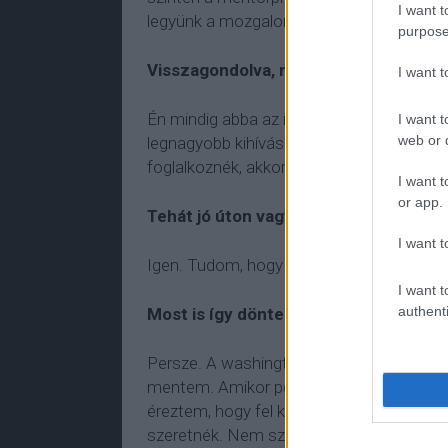
I want t
legyünk a mozgalomnak, miközben mi is f
purpose
Visszagondolva, mennyire volt tudato
I want 
Én mindig abba az irányba mozdultam, aho
I want t
web or d
legnagyobb kihívás számomra az alkotás,
foglalkoznék, akkor nem tudtam volna en
I want t
or app.
Tehát jó úton vagy.
I want t
Igen. Tudom, hogy jó az út, de azért sok
I want t
authenti
Most is így döntenél?
Persze. A washingtoni ösztöndíj miatt fe
mentem. Amikor pedig hazajöttem, akkor
éreztem, hogy fel kell égetnem magam mö
szeretnék. Nem szerettem volna, ha ott