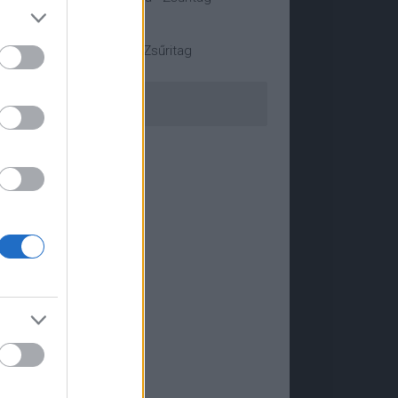
Pálfalvi Márta - Zsűritag
Összes zsűritag »