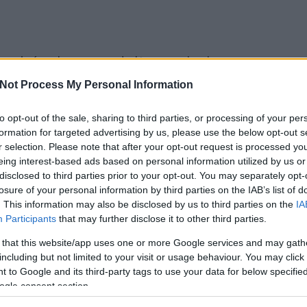
az irányba mozdultam, ahol
sztalatszerzési lehetőség
Not Process My Personal Information
yobb kihívás számomra az
to opt-out of the sale, sharing to third parties, or processing of your per
minek a létrehozása. Úgy
formation for targeted advertising by us, please use the below opt-out s
 mással foglalkoznék, akkor
r selection. Please note that after your opt-out request is processed y
eing interest-based ads based on personal information utilized by us or
a ennyit kihozni magamból.
disclosed to third parties prior to your opt-out. You may separately opt-
losure of your personal information by third parties on the IAB’s list of
. This information may also be disclosed by us to third parties on the
IA
Participants
that may further disclose it to other third parties.
 that this website/app uses one or more Google services and may gath
including but not limited to your visit or usage behaviour. You may click 
 to Google and its third-party tags to use your data for below specifi
 hogyan működnek a társadalmi vállalkozások, ezért
ogle consent section.
, amit el is nyertem. Nonprofit szervezeteket,