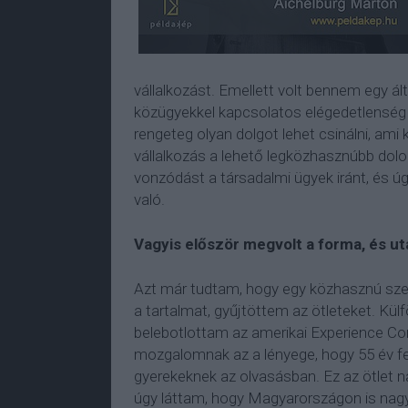
vállalkozást. Emellett volt bennem egy ál
közügyekkel kapcsolatos elégedetlenség 
rengeteg olyan dolgot lehet csinálni, am
vállalkozás a lehető legközhasznúbb dolo
vonzódást a társadalmi ügyek iránt, és ú
való.
Vagyis először megvolt a forma, és utá
Azt már tudtam, hogy egy közhasznú szer
a tartalmat, gyűjtöttem az ötleteket. Kü
belebotlottam az amerikai Experience Co
mozgalomnak az a lényege, hogy 55 év fel
gyerekeknek az olvasásban. Ez az ötlet 
úgy láttam, hogy Magyarországon is na