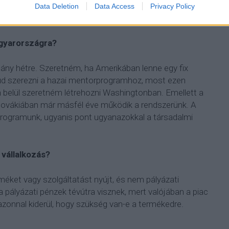
más ne legyen, csak az ötlet. Az ötlet pedig legyen
Data Deletion
Data Access
Privacy Policy
agyarországra?
ny hétre. Szeretném, ha Amerikában lenne egy fix
tud szerezni a hazai mentorprogramhoz, most ezen
en belül szeretném létrehozni Washingtonban. Emellett a
zlovákiában már másfél éve működik a rendszerünk. A
programunk, ugyanis pont ugyanazokkal a társadalmi
 vállalkozás?
méket vagy szolgáltatást nyújt, és nem pályázati
 pályázati pénzek tévútra visznek, mert valójában a piac
azonnal kiderül, hogy szükség van-e a termékedre.