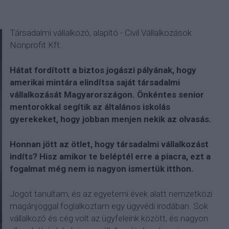
Társadalmi vállalkozó, alapító - Civil Vállalkozások
Nonprofit Kft.
Hátat fordított a biztos jogászi pályának, hogy
amerikai mintára elindítsa saját társadalmi
vállalkozását Magyarországon. Önkéntes senior
mentorokkal segítik az általános iskolás
gyerekeket, hogy jobban menjen nekik az olvasás.
Honnan jött az ötlet, hogy társadalmi vállalkozást
indíts? Hisz amikor te beléptél erre a piacra, ezt a
fogalmat még nem is nagyon ismertük itthon.
Jogot tanultam, és az egyetemi évek alatt nemzetközi
magánjoggal foglalkoztam egy ügyvédi irodában. Sok
vállalkozó és cég volt az ügyfeleink között, és nagyon