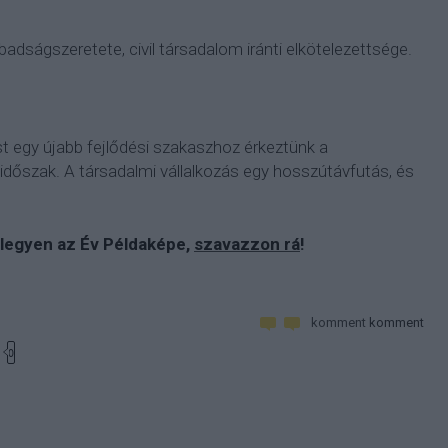
badságszeretete, civil társadalom iránti elkötelezettsége.
t egy újabb fejlődési szakaszhoz érkeztünk a
időszak. A társadalmi vállalkozás egy hosszútávfutás, és
 legyen az Év Példaképe,
szavazzon rá
!
komment
komment
0