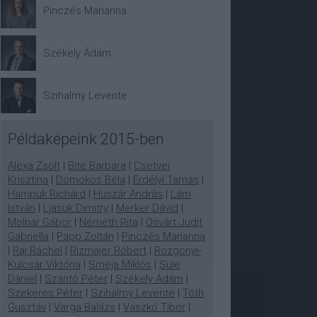
Pinczés Marianna
Székely Ádám
Szihalmy Levente
Példaképeink 2015-ben
Alexa Zsolt
|
Bite Barbara
|
Csetvei
Krisztina
|
Domokos Béla
|
Erdélyi Tamás
|
Hampuk Richárd
|
Huszár András
|
Lám
István
|
Ljasuk Dimitry
|
Merker Dávid
|
Molnár Gábor
|
Németh Rita
|
Osvárt Judit
Gabriella
|
Papp Zoltán
|
Pinczés Marianna
|
Raj Ráchel
|
Rizmajer Róbert
|
Rozgonyi-
Kulcsár Viktória
|
Sméja Miklós
|
Süle
Dániel
|
Szántó Péter
|
Székely Ádám
|
Szekeres Péter
|
Szihalmy Levente
|
Tóth
Gusztáv
|
Varga Balázs
|
Vaszkó Tibor
|