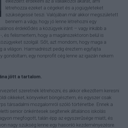
elkezdett érdekelni az a vállalkozói akarat, ami
létrehozza ezeket a cégeket és a jogügyleteket
szükségessé teszi. Valójában már akkor megszületett
bennem a vágy, hogy jó lenne létrehozni egy
talános érdeklődés a közügyek iránt – vagy inkább a
-, és felismertem, hogy a magánszektoron belül is
i közügyeket szolgál. Sőt, azt mondom, hogy maga a
g a világon. Harmadrészt pedig éreztem egyfajta
gy gondoltam, egy nonprofit cég lenne az igazán nekem
na jött a tartalom.
vezetet szeretnék létrehozni, és akkor elkezdtem keresni
lföldi cikkeket, könyveket böngésztem, és egyszer csak
rps társadalmi mozgalomról szóló történetbe. Ennek a
etti senior önkéntesek segítenek általános iskolás
nagyon megfogott, talán épp az egyszerűsége miatt, és
gyon nagy szükség lenne egy hasonló kezdeményezésre.