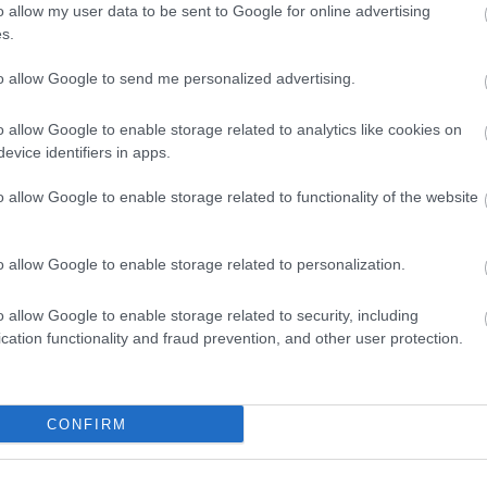
o allow my user data to be sent to Google for online advertising
olyamatosan fejlődünk és alakulunk.
s.
s ez a választás részedről?
to allow Google to send me personalized advertising.
l a legtöbb tapasztalatszerzési lehetőség van. A
o allow Google to enable storage related to analytics like cookies on
evice identifiers in apps.
 valaminek a létrehozása. Úgy érzem, ha bármi mással
nyit kihozni magamból.
o allow Google to enable storage related to functionality of the website
o allow Google to enable storage related to personalization.
szor nehéz.
o allow Google to enable storage related to security, including
cation functionality and fraud prevention, and other user protection.
ladtam a jogászi pályát, az utolsó vizsgáimra már el sem
 már nem is akartam befejezni az egyetemet, mert úgy
CONFIRM
gött minden hidat ahhoz, hogy azt csináljam, amit
 van mögöttem egy biztonságos út, amihez bármikor