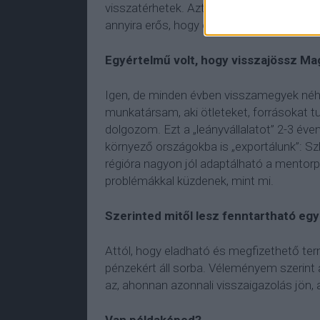
visszatérhetek. Azt akartam, hogy semmi 
annyira erős, hogy előre visz.
Egyértelmű volt, hogy visszajössz M
Igen, de minden évben visszamegyek néhá
munkatársam, aki ötleteket, forrásokat 
dolgozom. Ezt a „leányvállalatot” 2-3 év
környező országokba is „exportálunk”: S
régióra nagyon jól adaptálható a mentor
problémákkal küzdenek, mint mi.
Szerinted mitől lesz fenntartható egy
Attól, hogy eladható és megfizethető ter
pénzekért áll sorba. Véleményem szerint a
az, ahonnan azonnali visszaigazolás jön, 